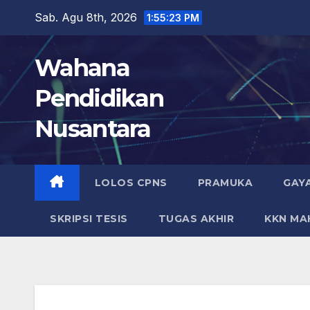
Skip
Sab. Agu 8th, 2026
1:55:24 PM
to
content
Wahana
Pendidikan
Nusantara
LOLOS CPNS
PRAMUKA
GAY
SKRIPSI TESIS
TUGAS AKHIR
KKN MA