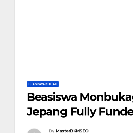
BEASISWA KULIAH
Beasiswa Monbukag
Jepang Fully Fund
By
MasterBKMSEO