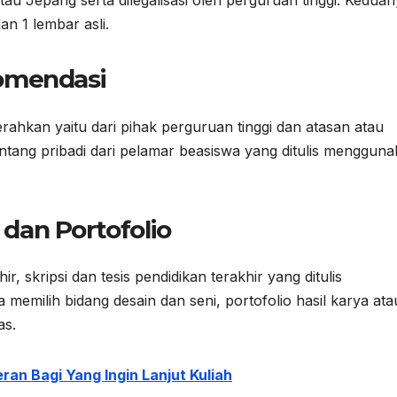
au Jepang serta dilegalisasi oleh perguruan tinggi. Kedua
n 1 lembar asli.
omendasi
rahkan yaitu dari pihak perguruan tinggi dan atasan atau
 tentang pribadi dari pelamar beasiswa yang ditulis menggun
dan Portofolio
 skripsi dan tesis pendidikan terakhir yang ditulis
memilih bidang desain dan seni, portofolio hasil karya ata
as.
n Bagi Yang Ingin Lanjut Kuliah