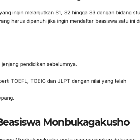
 yang ingin melanjutkan S1, S2 hingga S3 dengan bidang stu
ang harus dipenuhi jika ingin mendaftar beasiswa satu ini d
n jenjang pendidikan sebelumnya.
perti TOEFL, TOEIC dan JLPT dengan nilai yang telah
epang.
 Beasiswa Monbukagakusho
beasiswa Monbukagakusho perlu mempersiapkan dokumen