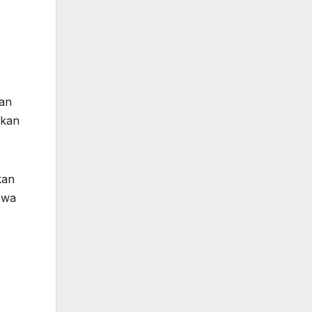
kan
akan
kan
swa