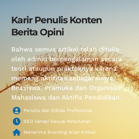
Karir Penulis Konten 
Berita Opini
Bahwa semua artikel telah ditulis 
oleh admin berpengalaman secara 
teori ataupun prakteknya karena 
memang aktifitas sebagai siswa, 
Beasiswa, Pramuka dan Organisasi 
Mahasiswa dan Aktifis Pendidikan.
Penulis dan Editas Profesional
SEO Variasi Sesuai Kebutuhan
Menerima Branding Iklan Artikel