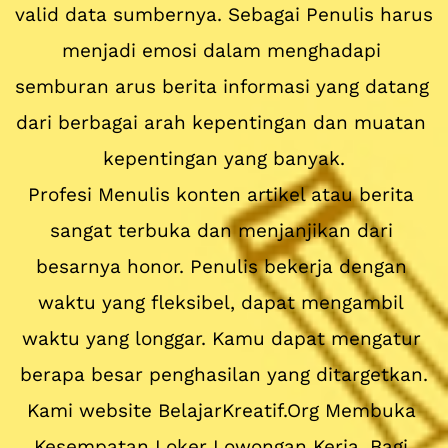
valid data sumbernya. Sebagai Penulis harus 
menjadi emosi dalam menghadapi 
semburan arus berita informasi yang datang 
dari berbagai arah kepentingan dan muatan 
kepentingan yang banyak.
Profesi Menulis konten artikel atau berita 
sangat terbuka dan menjanjikan dari 
besarnya honor. Penulis bekerja dengan 
waktu yang fleksibel, dapat mengambil 
waktu yang longgar. Kamu dapat mengatur 
berapa besar penghasilan yang ditargetkan.
Kami website BelajarKreatif.Org Membuka 
Kesempatan Loker Lowongan Kerja, Bagi 