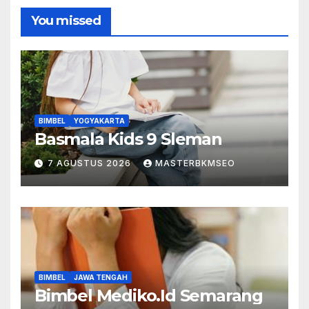
You missed
BIMBEL
YOGYAKARTA
Basmala Kids 9 Sleman
7 AGUSTUS 2026
MASTERBKMSEO
BIMBEL
JAWA TENGAH
Bimbel Mediko.Id Semarang