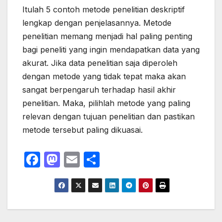
Itulah 5 contoh metode penelitian deskriptif
lengkap dengan penjelasannya. Metode
penelitian memang menjadi hal paling penting
bagi peneliti yang ingin mendapatkan data yang
akurat. Jika data penelitian saja diperoleh
dengan metode yang tidak tepat maka akan
sangat berpengaruh terhadap hasil akhir
penelitian. Maka, pilihlah metode yang paling
relevan dengan tujuan penelitian dan pastikan
metode tersebut paling dikuasai.
F
M
E
S
a
a
m
h
c
st
ail
ar
e
o
e