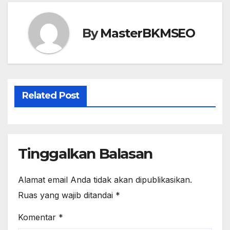
b
d
o
o
o
n
By
MasterBKMSEO
k
Related Post
Tinggalkan Balasan
Alamat email Anda tidak akan dipublikasikan.
Ruas yang wajib ditandai
*
Komentar
*