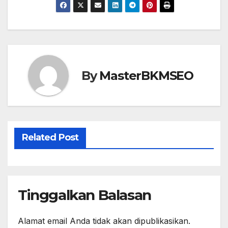
c
st
ail
ar
e
o
e
b
d
o
o
o
n
By
MasterBKMSEO
k
Related Post
Tinggalkan Balasan
Alamat email Anda tidak akan dipublikasikan.