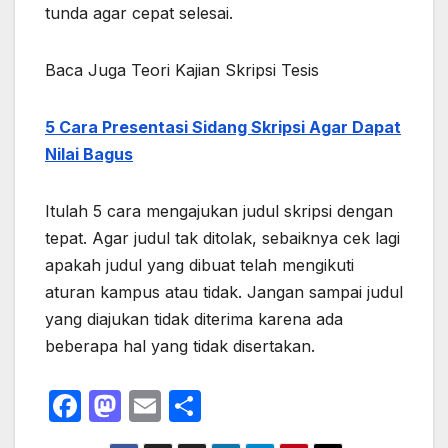
tunda agar cepat selesai.
Baca Juga Teori Kajian Skripsi Tesis
5 Cara Presentasi Sidang Skripsi Agar Dapat
Nilai Bagus
Itulah 5 cara mengajukan judul skripsi dengan
tepat. Agar judul tak ditolak, sebaiknya cek lagi
apakah judul yang dibuat telah mengikuti
aturan kampus atau tidak. Jangan sampai judul
yang diajukan tidak diterima karena ada
beberapa hal yang tidak disertakan.
F
M
E
S
a
a
m
h