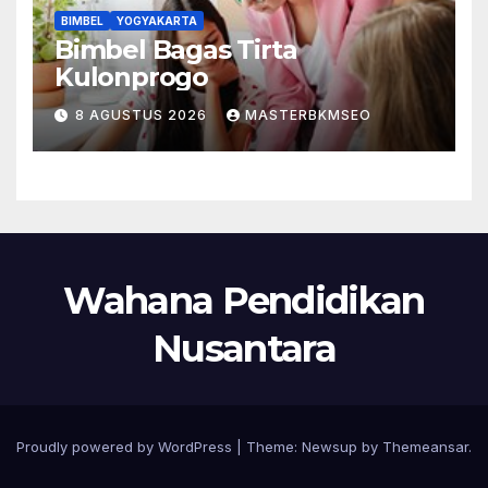
BIMBEL
YOGYAKARTA
Bimbel Bagas Tirta
Kulonprogo
8 AGUSTUS 2026
MASTERBKMSEO
Wahana Pendidikan
Nusantara
Proudly powered by WordPress
|
Theme:
Newsup
by
Themeansar
.