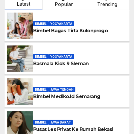
Latest
Popular
Trending
BIMBEL
YOGYAKARTA
Bimbel Bagas Tirta Kulonprogo
BIMBEL
YOGYAKARTA
Basmala Kids 9 Sleman
BIMBEL
JAWA TENGAH
Bimbel Mediko.Id Semarang
BIMBEL
JAWA BARAT
Pusat Les Privat Ke Rumah Bekasi