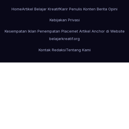
Home
Artikel Belajar Kreatif
Karir Penulis Konten Berita Opini
Kebijakan Privasi
Kesempatan Iklan Penempatan Placemet Artikel Anchor di Website
belajarkreatif.org
Kontak Redaksi
Tentang Kami