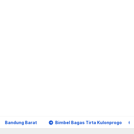
Bimbel Bagas Tirta Kulonprogo
Basmala Kids 9 Slema