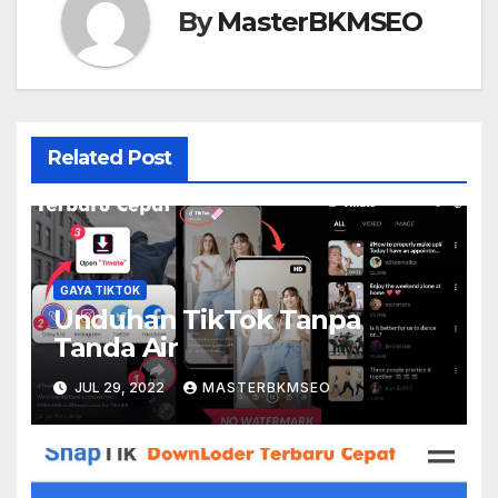
By
MasterBKMSEO
Related Post
GAYA TIKTOK
Unduhan TikTok Tanpa
Tanda Air
JUL 29, 2022
MASTERBKMSEO