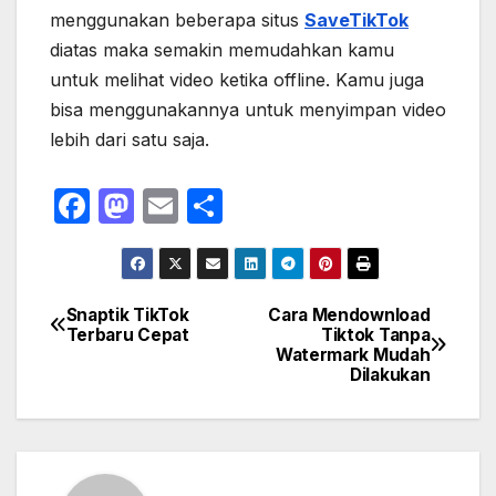
menggunakan beberapa situs
SaveTikTok
diatas maka semakin memudahkan kamu
untuk melihat video ketika offline. Kamu juga
bisa menggunakannya untuk menyimpan video
lebih dari satu saja.
F
M
E
S
a
a
m
h
c
st
ail
ar
e
o
e
Snaptik TikTok
Cara Mendownload
Navigasi
Terbaru Cepat
Tiktok Tanpa
b
d
Watermark Mudah
pos
o
o
Dilakukan
o
n
k