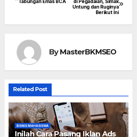
Tabungan Emas BCA
di Pegadaian, Simak
b
d
Untung dan Ruginya
pos
o
o
Berikut Ini
o
n
k
By
MasterBKMSEO
Related Post
BISNIS MAHASISWA
Inilah Cara Pasang Iklan Ads