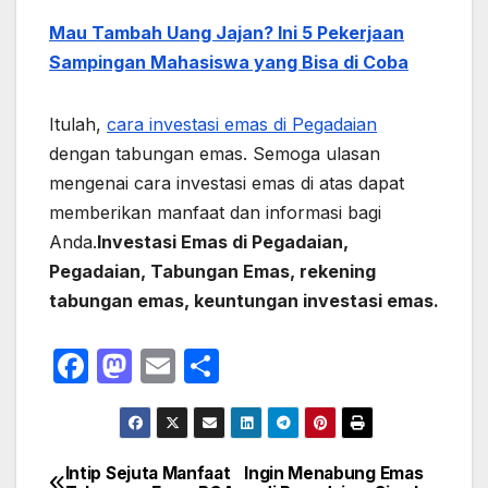
Mau Tambah Uang Jajan? Ini 5 Pekerjaan
Sampingan Mahasiswa yang Bisa di Coba
Itulah,
cara investasi emas di Pegadaian
dengan tabungan emas. Semoga ulasan
mengenai cara investasi emas di atas dapat
memberikan manfaat dan informasi bagi
Anda.
Investasi Emas di Pegadaian,
Pegadaian, Tabungan Emas, rekening
tabungan emas, keuntungan investasi emas.
F
M
E
S
a
a
m
h
c
st
ail
ar
e
o
e
Intip Sejuta Manfaat
Ingin Menabung Emas
Navigasi