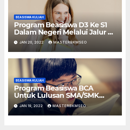
BEASISWA KULIAH
Program Beasiswa D3 Ke S1
Dalam Negeri Melalui Jalur S1
Ekstensi
JAN 20, 2022
MASTERBKMSEO
BEASISWA KULIAH
Program Beasiswa BCA
Untuk Lulusan SMA/SMK
Sederajat
JAN 19, 2022
MASTERBKMSEO