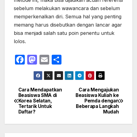
metode ini, maka bisa dijadikan acuan referensi
sebelum melakukan wawancara dan sebelum
memperkenalkan diri. Semua hal yang penting
memang harus disebutkan dengan lancar agar
bisa menjadi salah satu poin penentu untuk
lolos.
F
M
E
S
a
a
m
h
c
st
ail
ar
e
o
e
Cara Mendapatkan
Cara Mengajukan
Navigasi
Beasiswa SMA di
Beasiswa Kuliah ke
b
d
Korea Selatan,
Pemda dengan
pos
o
o
Tertarik Untuk
Beberapa Langkah
Daftar?
Mudah
o
n
k