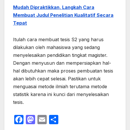
Mudah Dipraktikkan, Langkah Cara
Membuat Judul Penelitian Kualitatif Secara
Tepat
Itulah cara membuat tesis S2 yang harus
dilakukan oleh mahasiswa yang sedang
menyelesaikan pendidikan tingkat magister.
Dengan menyusun dan mempersiapkan hal-
hal dibutuhkan maka proses pembuatan tesis
akan lebih cepat selesai. Pastikan untuk
menguasai metode ilmiah terutama metode
statistik karena ini kunci dari menyelesaikan
tesis.
F
M
E
S
a
a
m
h