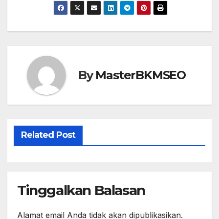
c
st
ail
ar
e
o
e
b
d
o
o
o
n
By
MasterBKMSEO
k
Related Post
Tinggalkan Balasan
Alamat email Anda tidak akan dipublikasikan.