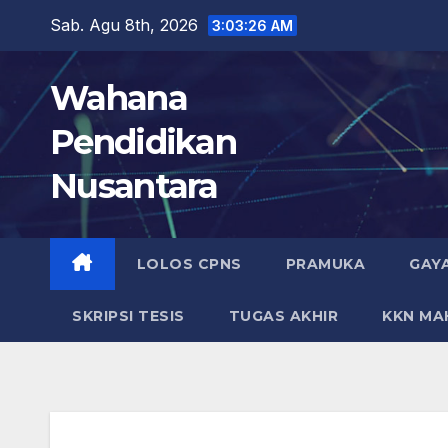
Skip
Sab. Agu 8th, 2026
3:03:27 AM
to
content
Wahana
Pendidikan
Nusantara
LOLOS CPNS
PRAMUKA
GAY
SKRIPSI TESIS
TUGAS AKHIR
KKN MA