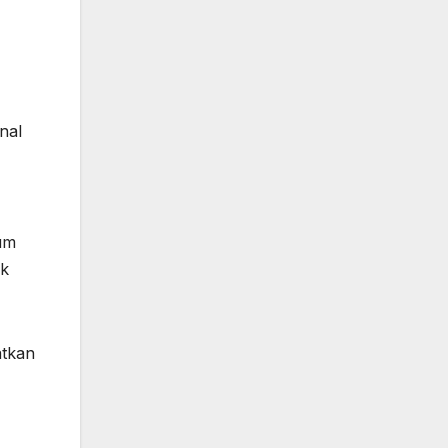
nal
um
ak
atkan