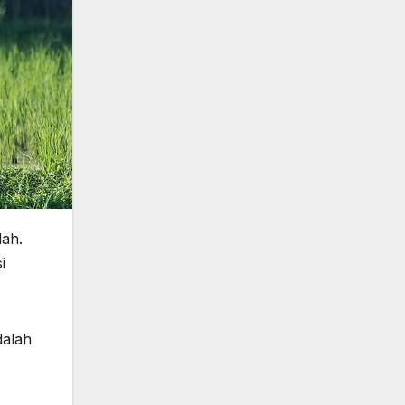
lah.
i
dalah