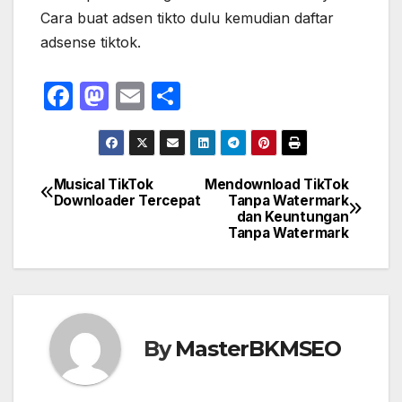
Cara buat adsen tikto dulu kemudian daftar
adsense tiktok.
F
M
E
S
a
a
m
h
c
st
ail
ar
e
o
e
Musical TikTok
Mendownload TikTok
Navigasi
Downloader Tercepat
Tanpa Watermark
b
d
dan Keuntungan
pos
o
o
Tanpa Watermark
o
n
k
By
MasterBKMSEO