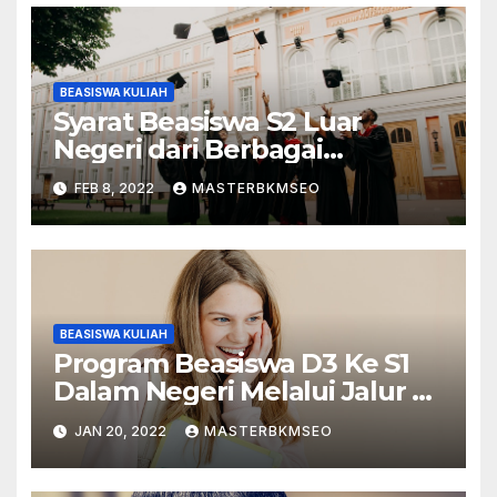
BEASISWA KULIAH
Syarat Beasiswa S2 Luar
Negeri dari Berbagai
Lembaga
FEB 8, 2022
MASTERBKMSEO
BEASISWA KULIAH
Program Beasiswa D3 Ke S1
Dalam Negeri Melalui Jalur S1
Ekstensi
JAN 20, 2022
MASTERBKMSEO