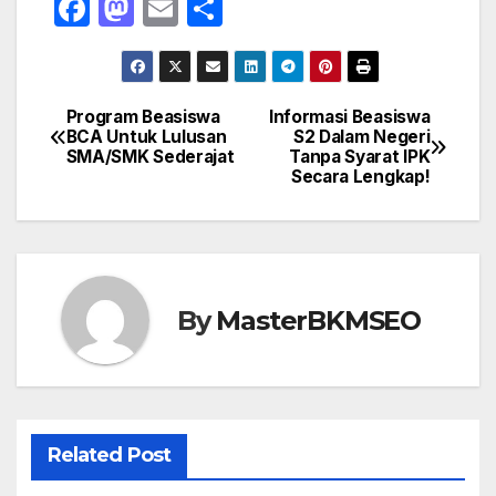
F
M
E
S
a
a
m
h
c
st
ail
ar
e
o
e
Program Beasiswa
Informasi Beasiswa
Navigasi
BCA Untuk Lulusan
S2 Dalam Negeri
b
d
SMA/SMK Sederajat
Tanpa Syarat IPK
pos
o
o
Secara Lengkap!
o
n
k
By
MasterBKMSEO
Related Post