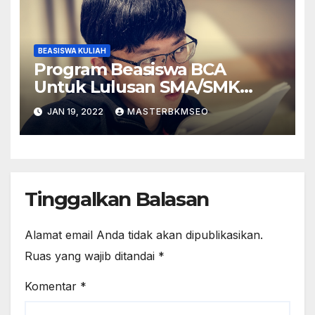
BEASISWA KULIAH
Program Beasiswa BCA
Untuk Lulusan SMA/SMK
Sederajat
JAN 19, 2022
MASTERBKMSEO
Tinggalkan Balasan
Alamat email Anda tidak akan dipublikasikan.
Ruas yang wajib ditandai
*
Komentar
*