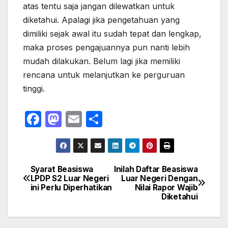
atas tentu saja jangan dilewatkan untuk
diketahui. Apalagi jika pengetahuan yang
dimiliki sejak awal itu sudah tepat dan lengkap,
maka proses pengajuannya pun nanti lebih
mudah dilakukan. Belum lagi jika memiliki
rencana untuk melanjutkan ke perguruan
tinggi.
F
M
E
S
a
a
m
h
c
st
ail
ar
e
o
e
Syarat Beasiswa
Inilah Daftar Beasiswa
Navigasi
LPDP S2 Luar Negeri
Luar Negeri Dengan
b
d
ini Perlu Diperhatikan
Nilai Rapor Wajib
pos
o
o
Diketahui
o
n