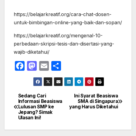
https://belajarkreatif.org/cara-chat-dosen-
untuk-bimbingan-online-yang-baik-dan-sopan/
https://belajarkreatif.org/mengenal-10-
perbedaan-skripsi-tesis-dan-disertasi-yang-
wajib-diketahui/
F
M
E
S
a
a
m
h
c
st
ail
ar
e
o
e
Sedang Cari
Ini Syarat Beasiswa
Navigasi
Informasi Beasiswa
SMA di Singapura
b
d
Lulusan SMP ke
yang Harus Diketahui
pos
o
o
Jepang? Simak
Ulasan Ini!
o
n
k