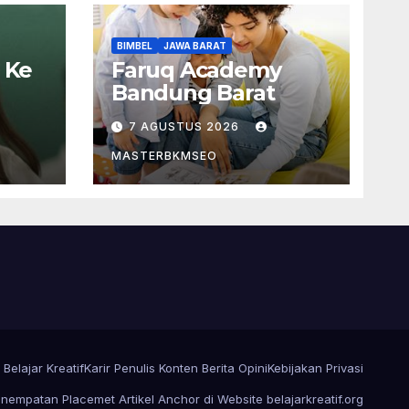
BIMBEL
JAWA BARAT
 Ke
Faruq Academy
Bandung Barat
7 AGUSTUS 2026
MASTERBKMSEO
l Belajar Kreatif
Karir Penulis Konten Berita Opini
Kebijakan Privasi
nempatan Placemet Artikel Anchor di Website belajarkreatif.org