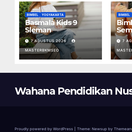
BIMBEL
YOGYAKARTA
BIMBEL
Basmala Kids 9
Bimb
Sleman
Sem
7 AGUSTUS 2026
7 A
MASTERBKMSEO
MASTE
Wahana Pendidikan Nus
Proudly powered by WordPress
|
Theme:
Newsup
by
Themean