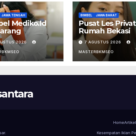
JAWA TENGAH
BIMBEL
JAWA BARAT
el Mediko.Id
Pusat Les Privat
arang
Rumah Bekasi
GUSTUS 2026
7 AGUSTUS 2026
RBKMSEO
MASTERBKMSEO
antara
Home
Artike
sar
.
Kesempatan Iklan Pe