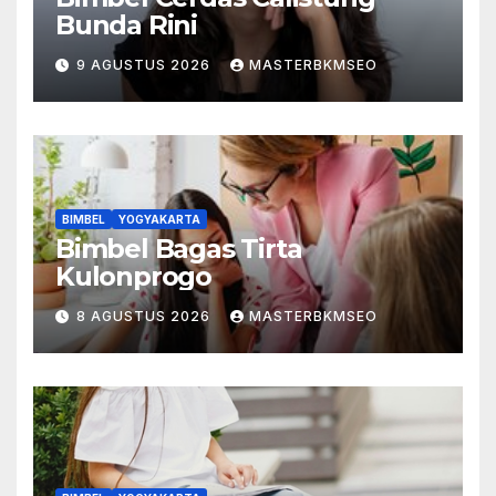
Bunda Rini
9 AGUSTUS 2026
MASTERBKMSEO
BIMBEL
YOGYAKARTA
Bimbel Bagas Tirta
Kulonprogo
8 AGUSTUS 2026
MASTERBKMSEO