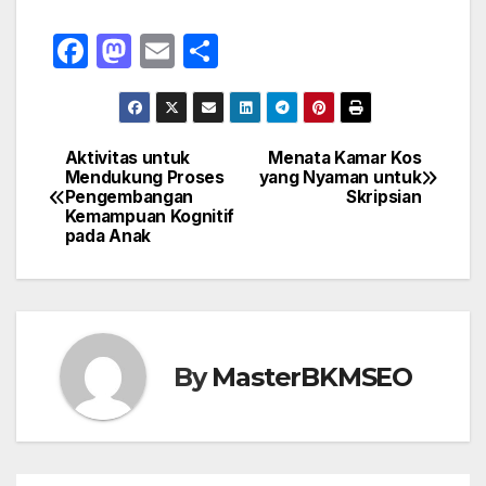
F
M
E
S
a
a
m
h
c
st
ail
ar
e
o
e
Aktivitas untuk
Menata Kamar Kos
Navigasi
Mendukung Proses
yang Nyaman untuk
b
d
Pengembangan
Skripsian
pos
o
o
Kemampuan Kognitif
pada Anak
o
n
k
By
MasterBKMSEO