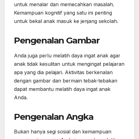
untuk menalar dan memecahkan masalah.
Kemampuan kognitif yang satu ini penting
untuk bekal anak masuk ke jenjang sekolah.
Pengenalan Gambar
Anda juga perlu melatih daya ingat anak agar
anak tidak kesulitan untuk mengingat pelajaran
apa yang dia pelajari. Aktivitas berkenalan
dengan gambar dan bermain tebak-tebakan
dapat membantu melatih daya ingat anak
Anda.
Pengenalan Angka
Bukan hanya segi sosial dan kemampuan