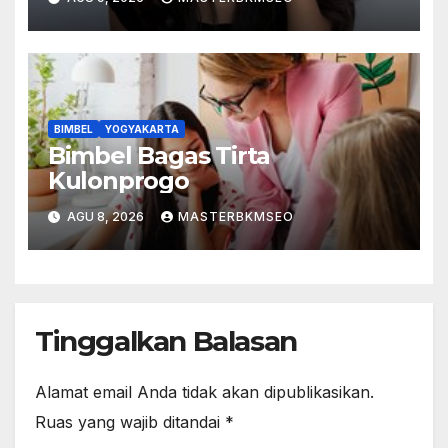
BIMBEL
YOGYAKARTA
Bimbel Bagas Tirta
Kulonprogo
AGU 8, 2026
MASTERBKMSEO
Tinggalkan Balasan
Alamat email Anda tidak akan dipublikasikan.
Ruas yang wajib ditandai
*