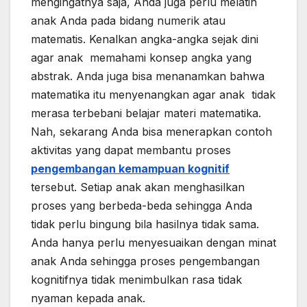
mengingatnya saja, Anda juga perlu melatih
anak Anda pada bidang numerik atau
matematis. Kenalkan angka-angka sejak dini
agar anak memahami konsep angka yang
abstrak. Anda juga bisa menanamkan bahwa
matematika itu menyenangkan agar anak tidak
merasa terbebani belajar materi matematika.
Nah, sekarang Anda bisa menerapkan contoh
aktivitas yang dapat membantu proses
pengembangan kemampuan kognitif
tersebut. Setiap anak akan menghasilkan
proses yang berbeda-beda sehingga Anda
tidak perlu bingung bila hasilnya tidak sama.
Anda hanya perlu menyesuaikan dengan minat
anak Anda sehingga proses pengembangan
kognitifnya tidak menimbulkan rasa tidak
nyaman kepada anak.