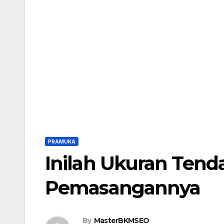
PRAMUKA
Inilah Ukuran Ten
Pemasangannya
By
MasterBKMSEO