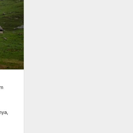
am
nya,