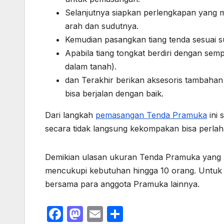
Selanjutnya siapkan perlengkapan yang m
arah dan sudutnya.
Kemudian pasangkan tiang tenda sesuai su
Apabila tiang tongkat berdiri dengan sem
dalam tanah).
dan Terakhir berikan aksesoris tambaha
bisa berjalan dengan baik.
Dari langkah
pemasangan Tenda Pramuka
ini 
secara tidak langsung kekompakan bisa perlah
Demikian ulasan ukuran Tenda Pramuka yang b
mencukupi kebutuhan hingga 10 orang. Untuk s
bersama para anggota Pramuka lainnya.
F
M
E
S