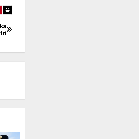
uka
tri