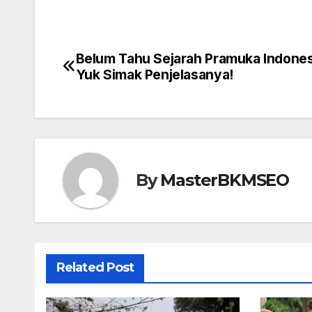
a
a
m
h
c
st
ail
ar
e
o
e
Belum Tahu Sejarah Pramuka Indones
Navigasi
b
d
Yuk Simak Penjelasanya!
pos
o
o
o
n
k
By
MasterBKMSEO
Related Post