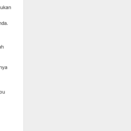
tukan
nda.
ah
inya
mpu