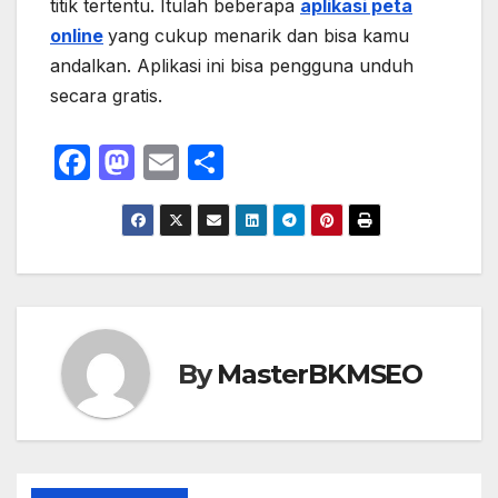
titik tertentu. Itulah beberapa
aplikasi peta
online
yang cukup menarik dan bisa kamu
andalkan. Aplikasi ini bisa pengguna unduh
secara gratis.
F
M
E
S
a
a
m
h
c
st
ail
ar
e
o
e
b
d
o
o
o
n
By
MasterBKMSEO
k