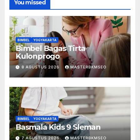
You missed
BIMBEL
YOGYAKARTA
Bimbel Bagas Tirta
Kulonprogo
8 AGUSTUS 2026
MASTERBKMSEO
BIMBEL
YOGYAKARTA
Basmala Kids 9 Sleman
7 AGUSTUS 2026
MASTERBKMSEO