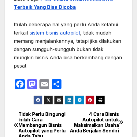
Terbaik Yang Bisa Dicoba
Itulah beberapa hal yang perlu Anda ketahui
terkait
sistem bisnis autopilot
, tidak mudah
memang menjalankannya, tetapi jika dilakukan
dengan sungguh-sungguh bukan tidak
mungkin bisnis Anda bisa berkembang dengan
pesat
F
M
E
S
a
a
m
h
c
st
ail
ar
e
o
e
Tidak Perlu Bingung!
4 Cara Bisnis
Navigasi
Inilah Cara
Autopilot untuk
b
d
Membangun Bisnis
Maksimalkan Usaha
pos
o
o
Autopilot yang Perlu
Anda Berjalan Sendiri
Anda Tahu