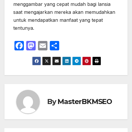
menggambar yang cepat mudah bagi lansia
saat mengajarkan mereka akan memudahkan
untuk mendapatkan manfaat yang tepat
tentunya.
F
M
E
S
a
a
m
h
c
st
ail
ar
e
o
e
b
d
o
o
o
n
By
MasterBKMSEO
k