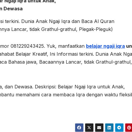
ar Ngaji Iqra untuk Anak,
an Dewasa
si terkini. Dunia Anak Ngaji Iqra dan Baca Al Quran
ya Lancar, tidak Grathul-grathul, Plegak-Pleguk)
nomor 081229243425. Yuk, manfaatkan
belajar ngaji iqra
un
habat Belajar Kreatif, Ini Informasi terkini. Dunia Anak Ngaj
ca Bahasa jawa, Bacaannya Lancar, tidak Grathul-grathul,
, dan Dewasa. Deskripsi: Belajar Ngaji Iqra untuk Anak,
bantu memahami cara membaca Iqra dengan waktu fleksib