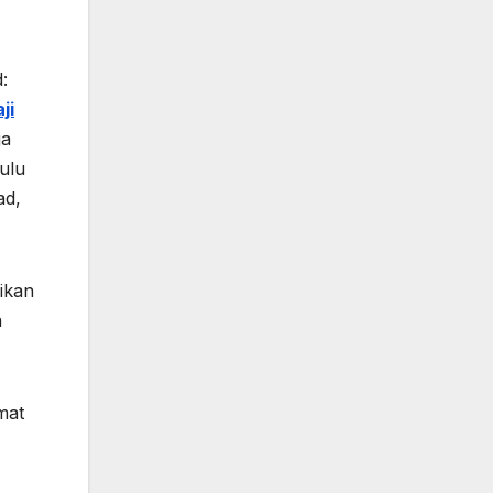
:
ji
ja
ulu
ad,
ikan
a
mat