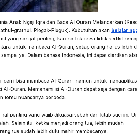
. Dunia Anak Ngaji Iqra dan Baca Al Quran Melancarkan (Read
athul-grathul, Plegak-Pleguk). Kebutuhan akan
belajar nga
al yang sangat penting, karena faktanya tidak sedikit rema
tara untuk membaca Al-Quran, setiap orang harus lebih d
 sampai ya. Dalam bahasa Indonesia, ini dapat diartikan abj
r demi bisa membaca Al-Quran, namun untuk mengaplikas
ci Al-Quran. Memahami isi Al-Quran dapat saja dengan car
n tentu nuansanya berbeda.
 penting yang wajib dikuasai sebab dari kitab suci ini, U
lah. Selain itu, ketika menjadi orang tua, lebih mudah
orang tua sudah lebih dulu mahir membacanya.