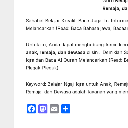
Guru
Belaj
Remaja, d
Sahabat Belajar Kreatif, Baca Juga, Ini Informa
Melancarkan (Read: Baca Bahasa jawa, Bacaann
Untuk itu, Anda dapat menghubungi kami di 
anak, remaja, dan dewasa
di sini. Demikian Sa
Iqra dan Baca Al Quran Melancarkan (Read: Ba
Plegak-Pleguk)
Keyword: Belajar Ngaji Iqra untuk Anak, Remaja
Remaja, dan Dewasa adalah layanan yang mem
F
M
E
S
a
a
m
h
c
st
ail
ar