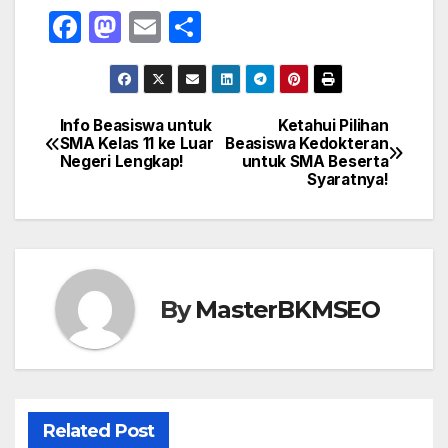
F
M
E
S
a
a
m
h
c
st
ail
ar
e
o
e
Info Beasiswa untuk
Ketahui Pilihan
Navigasi
SMA Kelas 11 ke Luar
Beasiswa Kedokteran
b
d
Negeri Lengkap!
untuk SMA Beserta
pos
o
o
Syaratnya!
o
n
k
By
MasterBKMSEO
Related Post