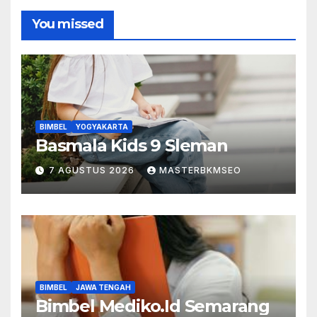
You missed
BIMBEL
YOGYAKARTA
Basmala Kids 9 Sleman
7 AGUSTUS 2026
MASTERBKMSEO
BIMBEL
JAWA TENGAH
Bimbel Mediko.Id Semarang