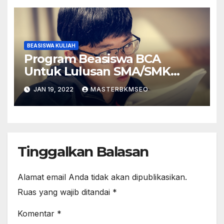
BEASISWA KULIAH
Program Beasiswa BCA
Untuk Lulusan SMA/SMK
Sederajat
JAN 19, 2022
MASTERBKMSEO
Tinggalkan Balasan
Alamat email Anda tidak akan dipublikasikan.
Ruas yang wajib ditandai
*
Komentar
*