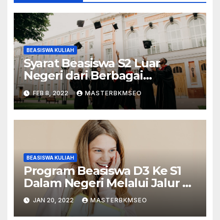
BEASISWA KULIAH
Syarat Beasiswa S2 Luar
Negeri dari Berbagai
Lembaga
FEB 8, 2022
MASTERBKMSEO
BEASISWA KULIAH
Program Beasiswa D3 Ke S1
Dalam Negeri Melalui Jalur S1
Ekstensi
JAN 20, 2022
MASTERBKMSEO