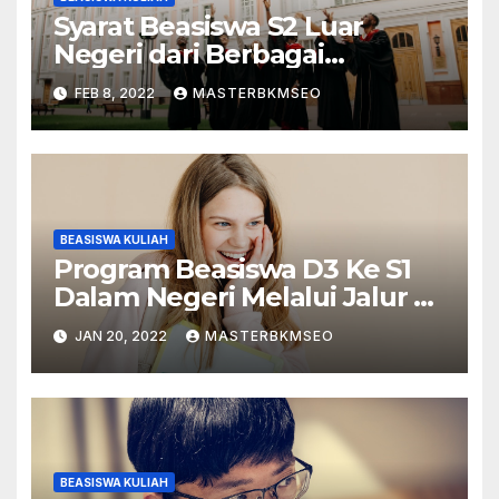
Syarat Beasiswa S2 Luar
Negeri dari Berbagai
Lembaga
FEB 8, 2022
MASTERBKMSEO
BEASISWA KULIAH
Program Beasiswa D3 Ke S1
Dalam Negeri Melalui Jalur S1
Ekstensi
JAN 20, 2022
MASTERBKMSEO
BEASISWA KULIAH