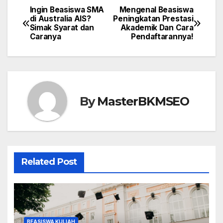
e
o
e
Ingin Beasiswa SMA
Mengenal Beasiswa
Navigasi
di Australia AIS?
Peningkatan Prestasi
b
d
Simak Syarat dan
Akademik Dan Cara
pos
o
o
Caranya
Pendaftarannya!
o
n
k
By
MasterBKMSEO
Related Post
BEASISWA KULIAH