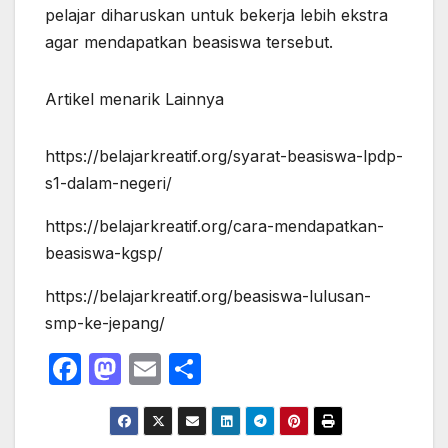
pelajar diharuskan untuk bekerja lebih ekstra
agar mendapatkan beasiswa tersebut.
Artikel menarik Lainnya
https://belajarkreatif.org/syarat-beasiswa-lpdp-
s1-dalam-negeri/
https://belajarkreatif.org/cara-mendapatkan-
beasiswa-kgsp/
https://belajarkreatif.org/beasiswa-lulusan-
smp-ke-jepang/
F
M
E
S
a
a
m
h
c
st
ail
ar