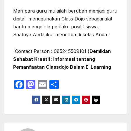
Mari para guru mulailah berubah menjadi guru
digital menggunakan Class Dojo sebagai alat
bantu mengelola perilaku positif siswa.
Saatnya Anda ikut mencoba di kelas Anda !
(Contact Person : 085245509101 )
Demikian
Sahabat Kreatif: Informasi tentang
Pemanfaatan Classdojo Dalam E-Learning
F
M
E
S
a
a
m
h
c
st
ail
ar
e
o
e
b
d