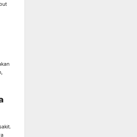
but
akan
n,
a
akit.
ra