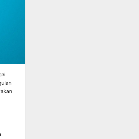
gai
gulan
rakan
n