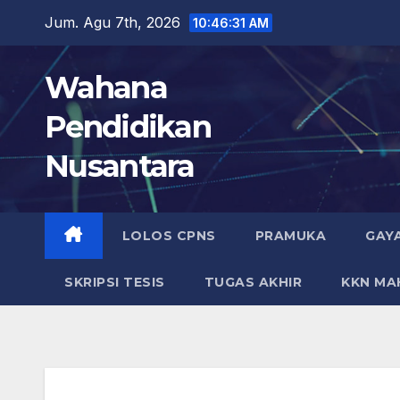
Skip
Jum. Agu 7th, 2026
10:46:32 AM
to
content
Wahana
Pendidikan
Nusantara
LOLOS CPNS
PRAMUKA
GAY
SKRIPSI TESIS
TUGAS AKHIR
KKN MA