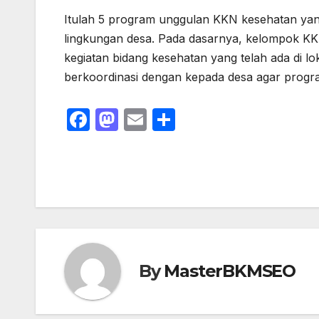
Itulah 5 program unggulan KKN kesehatan yan
lingkungan desa. Pada dasarnya, kelompok K
kegiatan bidang kesehatan yang telah ada di l
berkoordinasi dengan kepada desa agar progra
F
M
E
S
a
a
m
h
c
st
ail
ar
e
o
e
b
d
o
o
o
n
By
MasterBKMSEO
k