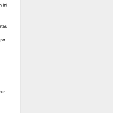
 ini
atau
apa
tur