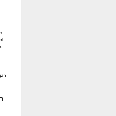
an
at
h.
o
gan
h