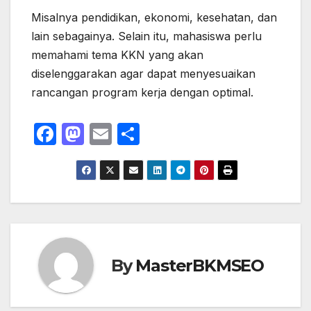
Misalnya pendidikan, ekonomi, kesehatan, dan
lain sebagainya. Selain itu, mahasiswa perlu
memahami tema KKN yang akan
diselenggarakan agar dapat menyesuaikan
rancangan program kerja dengan optimal.
F
M
E
S
a
a
m
h
c
st
ail
ar
e
o
e
b
d
o
o
o
n
By
MasterBKMSEO
k