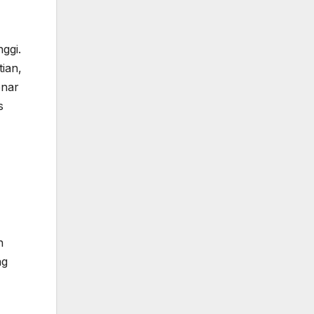
ggi.
ian,
enar
s
n
ng