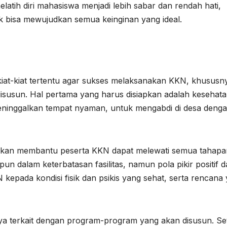
elatih diri mahasiswa menjadi lebih sabar dan rendah hati,
k bisa mewujudkan semua keinginan yang ideal.
at-kiat tertentu agar sukses melaksanakan KKN, khususn
usun. Hal pertama yang harus disiapkan adalah kesehat
eninggalkan tempat nyaman, untuk mengabdi di desa deng
ing akan membantu peserta KKN dapat melewati semua tahap
n dalam keterbatasan fasilitas, namun pola pikir positif 
epada kondisi fisik dan psikis yang sehat, serta rencana
snya terkait dengan program-program yang akan disusun. Se