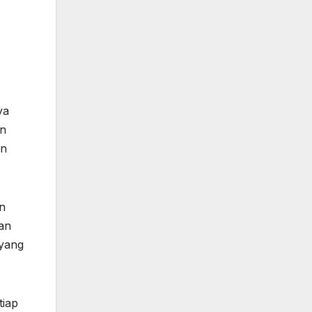
ya
an
an
an
dan
 yang
tiap