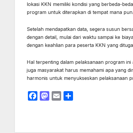
lokasi KKN memiliki kondisi yang berbeda-beda
program untuk diterapkan di tempat mana pun
Setelah mendapatkan data, segera susun be
dengan detail, mulai dari waktu sampai ke bia
dengan keahlian para peserta KKN yang ditugask
Hal terpenting dalam pelaksanaan program ini
juga masyarakat harus memahami apa yang dim
harmonis untuk menyukseskan pelaksanaan p
F
M
E
S
a
a
m
h
c
st
ail
ar
e
o
e