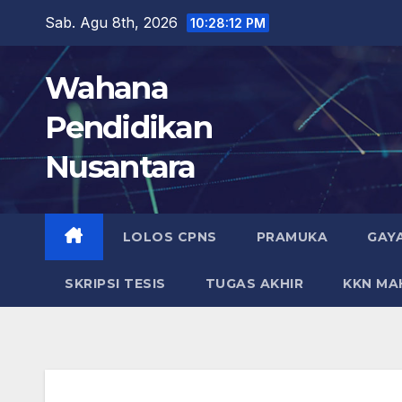
Skip
Sab. Agu 8th, 2026
10:28:13 PM
to
content
Wahana
Pendidikan
Nusantara
LOLOS CPNS
PRAMUKA
GAY
SKRIPSI TESIS
TUGAS AKHIR
KKN MA