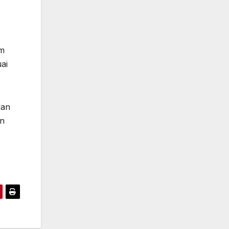
am
ai
dan
in