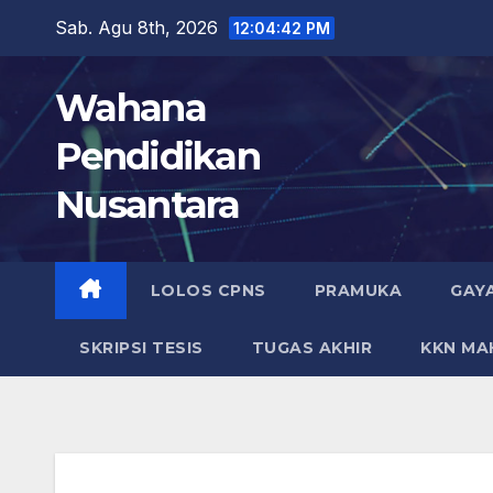
Skip
Sab. Agu 8th, 2026
12:04:43 PM
to
content
Wahana
Pendidikan
Nusantara
LOLOS CPNS
PRAMUKA
GAY
SKRIPSI TESIS
TUGAS AKHIR
KKN MA