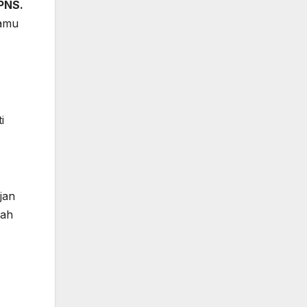
CPNS.
kamu
i
jan
lah