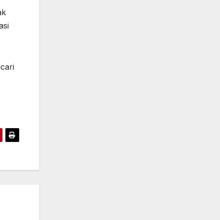
ak
asi
cari