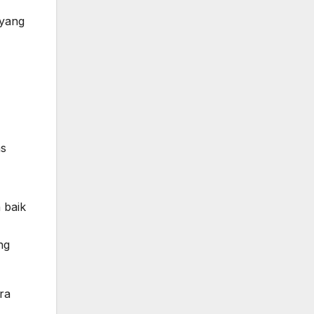
 yang
as
 baik
ng
ra