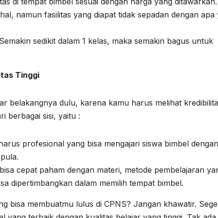
silitas di tempat bimbel sesuai dengan harga yang ditawarkan.
l, namun fasilitas yang diapat tidak sepadan dengan apa
. Semakin sedikit dalam 1 kelas, maka semakin bagus untuk
itas Tinggi
tar belakangnya dulu, karena kamu harus melihat kredibilit
i berbagai sisi, yaitu :
i harus profesional yang bisa mengajari siswa bimbel dengan
pula.
 bisa cepat paham dengan materi, metode pembelajaran ya
isa dipertimbangkan dalam memilih tempat bimbel.
ng bisa membuatmu lulus di CPNS? Jangan khawatir. Sege
ang terbaik dengan kualitas belajar yang tinggi. Tak ada