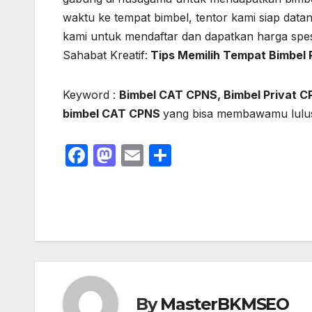
waktu ke tempat bimbel, tentor kami siap dat
kami untuk mendaftar dan dapatkan harga spe
Sahabat Kreatif:
Tips Memilih
Tempat Bimbel
Keyword :
Bimbel CAT CPNS, Bimbel Privat C
bimbel CAT CPNS
yang bisa membawamu lulus
F
M
E
S
a
a
m
h
c
st
ail
ar
e
o
e
b
d
o
o
o
n
By
MasterBKMSEO
k