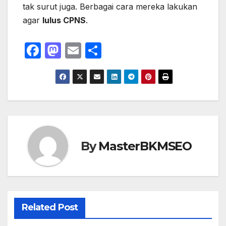
tak surut juga. Berbagai cara mereka lakukan
agar
lulus CPNS
.
F
M
E
S
a
a
m
h
c
st
ail
ar
e
o
e
b
d
o
o
o
n
By
MasterBKMSEO
k
Related Post