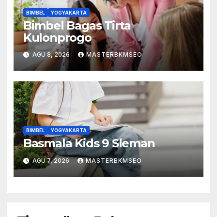
BIMBEL
YOGYAKARTA
Bimbel Bagas Tirta
Kulonprogo
AGU 8, 2026
MASTERBKMSEO
BIMBEL
YOGYAKARTA
Basmala Kids 9 Sleman
AGU 7, 2026
MASTERBKMSEO