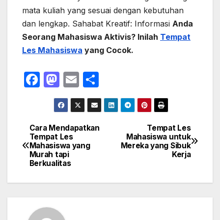
mata kuliah yang sesuai dengan kebutuhan
dan lengkap. Sahabat Kreatif: Informasi
Anda
Seorang Mahasiswa Aktivis? Inilah
Tempat
Les Mahasiswa
yang Cocok.
F
M
E
S
a
a
m
h
c
st
ail
ar
e
o
e
Cara Mendapatkan
Tempat Les
Navigasi
Tempat Les
Mahasiswa untuk
b
d
Mahasiswa yang
Mereka yang Sibuk
pos
o
o
Murah tapi
Kerja
Berkualitas
o
n
k