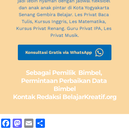
jadi lebih nyaman dengan jadwal fleksibel 
dan anak anak pintar 
di Kota Yogyakarta
Senang Gembira Belajar. Les Privat Baca 
Tulis, Kursus Inggris, Les Matematika, 
Kursus Privat Renang. Guru Privat IPA, 
Les 
Privat Musik.
Konsultasi Gratis via WhatsApp
Sebagai Pemilik  Bimbel, 
Permintaan Perbaikan Data 
Bimbel
Kontak Redaksi BelajarKreatif.org
F
M
E
S