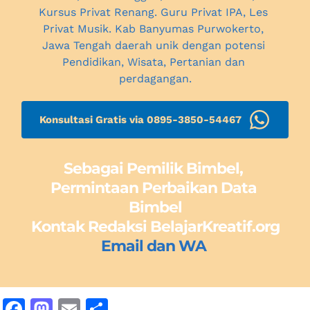
Kursus Privat Renang. Guru Privat IPA, 
Les 
Privat Musik. Kab Banyumas Purwokerto, 
Jawa Tengah daerah unik dengan potensi 
Pendidikan, Wisata, Pertanian dan 
perdagangan.
Konsultasi Gratis via 0895-3850-54467
Sebagai Pemilik Bimbel, 
Permintaan Perbaikan Data 
Bimbel
Kontak Redaksi BelajarKreatif.org
Email dan WA 
F
M
E
S