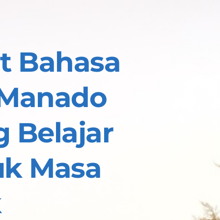
t Bahasa 
 Manado 
Belajar 
uk 
Masa 
k