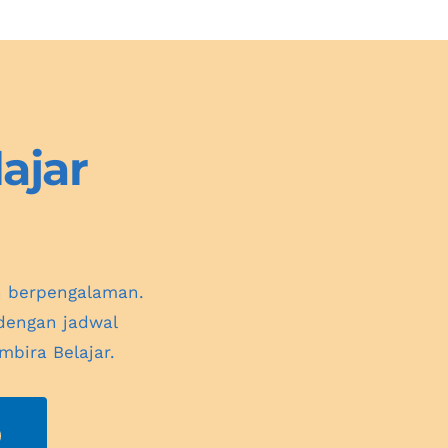
jar 
n berpengalaman. 
dengan jadwal 
bira Belajar.