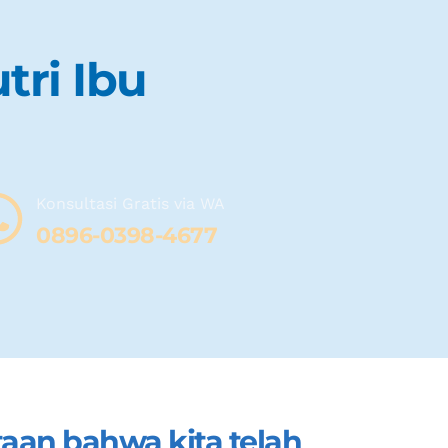
tri Ibu
Konsultasi Gratis via WA 
08
96-0398-4677
an bahwa kita telah 