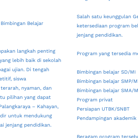
Salah satu keunggulan Ge
Bimbingan Belajar 
ketersediaan program bela
jenjang pendidikan.
pakan langkah penting 
Program yang tersedia me
ng lebih baik di sekolah 
ai ujian. Di tengah 
Bimbingan belajar SD/MI
tif, siswa 
Bimbingan belajar SMP/M
erarah, nyaman, dan 
Bimbingan belajar SMA/
u pilihan yang dapat 
Program privat
alangkaraya – Kahayan, 
Persiapan UTBK/SNBT
adir untuk mendukung 
Pendampingan akademik d
i jenjang pendidikan.
Beragam program tersebu