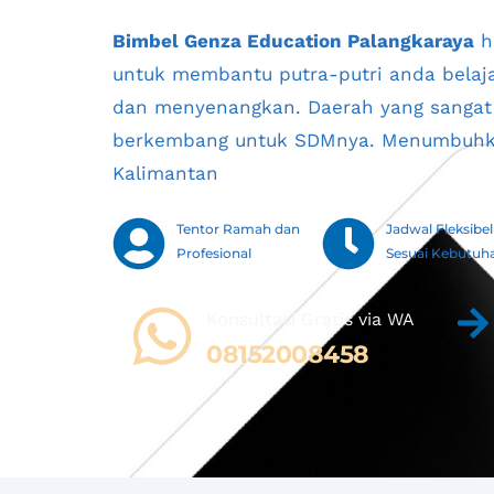
Bimbel Genza Education Palangkaraya
 h
untuk membantu putra-putri anda belaja
dan menyenangkan. Daerah yang sangat 
berkembang untuk SDMnya. Menumbuhka
Kalimantan
Tentor Ramah dan 
Jadwal Fleksibel 
Profesional
Sesuai Kebutuh
Konsultasi Gratis via WA 
08152008458