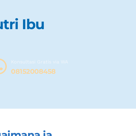
tri Ibu
Konsultasi Gratis via WA 
08
152008458
aimana ia 