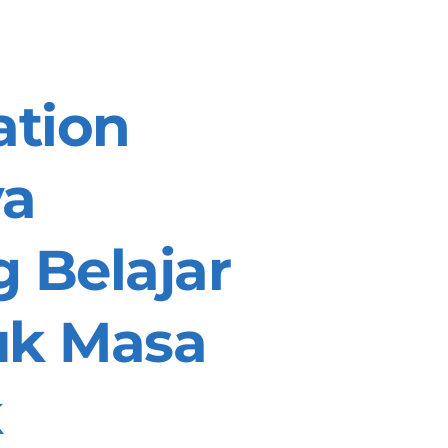
tion 
a 
Belajar 
uk 
Masa 
k