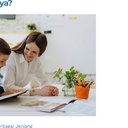
ya
?
rbagai Jenjang