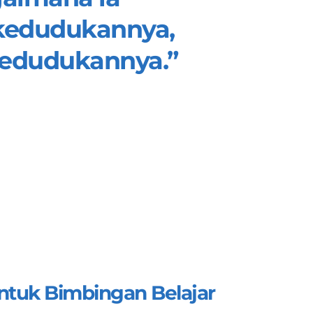
kedudukannya, 
kedudukannya.”
untuk Bimbingan Belajar 