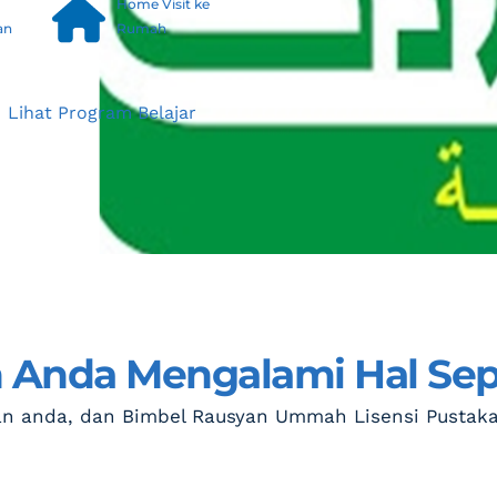
Home Visit ke 
an
Rumah
Lihat Program Belajar
Anda Mengalami Hal Sepe
 anda, dan Bimbel Rausyan Ummah Lisensi Pustak