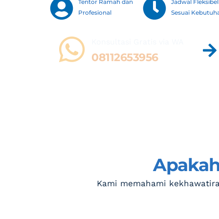
Tentor Ramah dan 
Jadwal Fleksibel 
Profesional
Sesuai Kebutuh
Konsultasi Gratis via WA 
08112653956
Apakah 
Kami memahami kekhawatiran