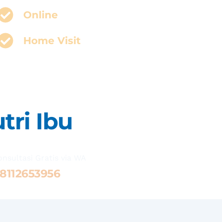
Online
Home Visit
tri Ibu
onsultasi Gratis via WA 
8112653956