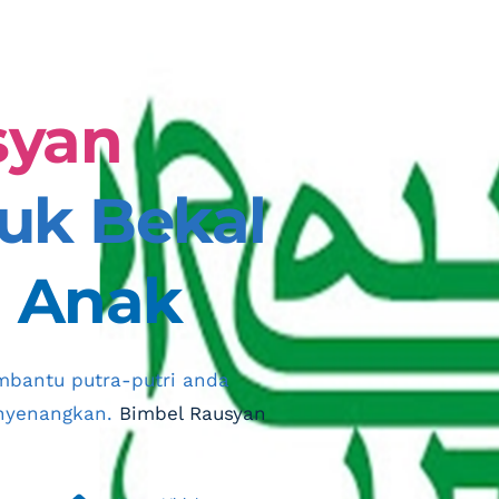
yan 
 untuk Bekal 
 Anak
bantu putra-putri anda 
nyenangkan. 
Bimbel Rausyan 