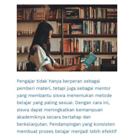
Pengajar tidak hanya berperan sebagai 
pemberi materi, tetapi juga sebagai mentor 
yang membantu siswa menemukan metode 
belajar yang paling sesuai. Dengan cara ini, 
siswa dapat meningkatkan kemampuan 
akademiknya secara bertahap dan 
berkelanjutan. Pendampingan yang konsisten 
membuat proses belajar menjadi lebih efektif 