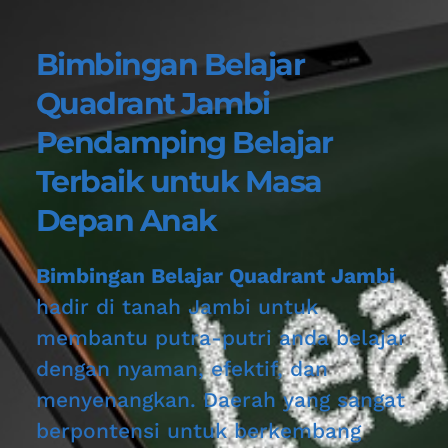
Bimbingan Belajar 
Quadrant Jambi
Pendamping Belajar 
Terbaik untuk 
Masa 
Depan Anak
Bimbingan Belajar Quadrant Jambi
hadir di tanah Jambi untuk 
membantu putra-putri anda belajar 
dengan nyaman, efektif, dan 
menyenangkan. Daerah yang sangat 
berpontensi untuk berkembang 