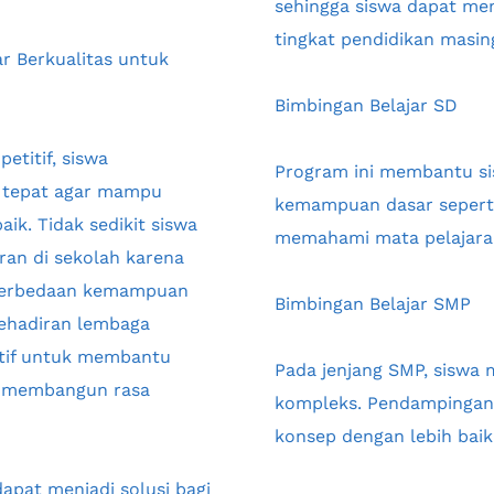
sehingga siswa dapat me
tingkat pendidikan masin
r Berkualitas untuk 
Bimbingan Belajar SD
titif, siswa 
Program ini membantu si
tepat agar mampu 
kemampuan dasar seperti 
k. Tidak sedikit siswa 
memahami mata pelajaran
an di sekolah karena 
 perbedaan kemampuan 
Bimbingan Belajar SMP
ehadiran lembaga 
ktif untuk membantu 
Pada jenjang SMP, siswa 
s membangun rasa 
kompleks. Pendampingan
konsep dengan lebih baik 
apat menjadi solusi bagi 