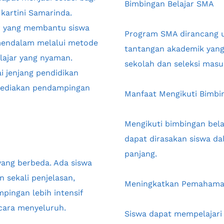
Bimbingan Belajar SMA
artini Samarinda. 
r yang membantu siswa 
Program SMA dirancang 
mendalam melalui metode 
tantangan akademik yang l
ajar yang nyaman. 
sekolah dan seleksi masu
 jenjang pendidikan 
yediakan pendampingan 
Manfaat Mengikuti Bimbin
Mengikuti bimbingan bela
dapat dirasakan siswa d
panjang.
ang berbeda. Ada siswa 
sekali penjelasan, 
Meningkatkan Pemahama
ingan lebih intensif 
cara menyeluruh.
Siswa dapat mempelajari 