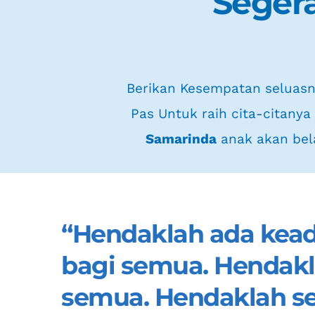
Segera
 Berikan Kesempatan seluasnya anak anak Kalimantan Belajar Yang 
Pas Untuk raih cita-citanya
Samarinda
 anak akan be
“Hendaklah ada kead
bagi semua. Hendaklah
semua. Hendaklah set