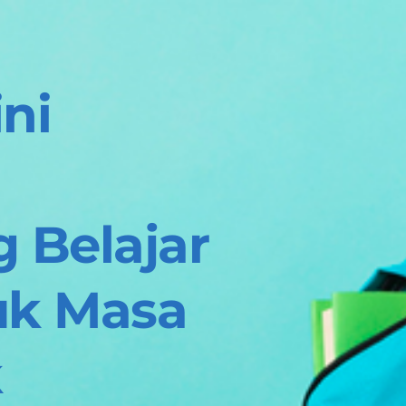
ni 
Belajar 
uk 
Masa 
k