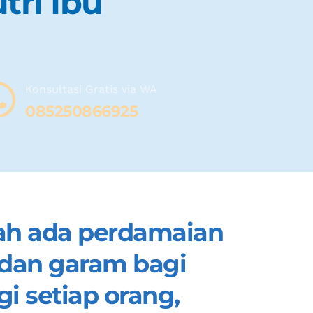
tri Ibu
Konsultasi Gratis via WA 
08
5250866925
ah ada perdamaian 
 dan garam bagi 
 setiap orang, 