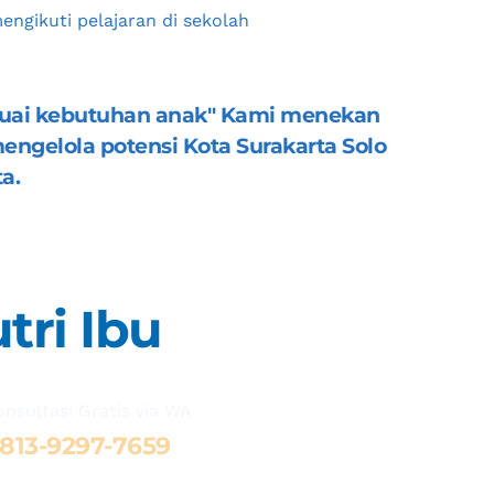
engikuti pelajaran di sekolah
sesuai kebutuhan anak" Kami menekan 
engelola potensi 
Kota Surakarta Solo 
a.
tri Ibu
onsultasi Gratis via WA 
8
13-9297-7659