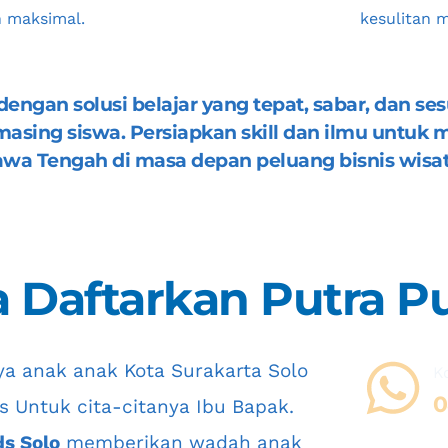
n maksimal.
kesulitan m
 dengan solusi belajar yang tepat, sabar, dan 
sing siswa. Persiapkan skill dan ilmu untuk m
awa Tengah
 di masa depan peluang bisnis wisat
 Daftarkan Putra Pu
ya anak anak 
Kota Surakarta Solo 
K
0
s Untuk cita-citanya Ibu Bapak. 
ds Solo
 memberikan wadah anak 