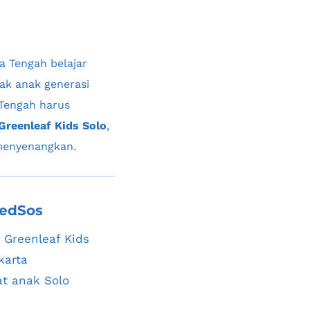
wa Tengah
 belajar 
ak anak generasi 
 Tengah
 harus 
 Greenleaf Kids Solo
, 
 menyenangkan.
edSos
 Greenleaf Kids 
karta
at anak Solo 