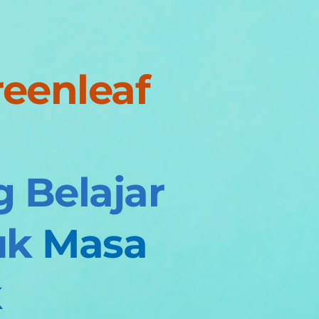
eenleaf 
Belajar 
uk 
Masa 
k