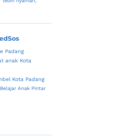
r lebih nyaman, 
edSos
te Padang
at anak Kota 
mbel Kota Padang
Semangat Belajar Anak Pintar 