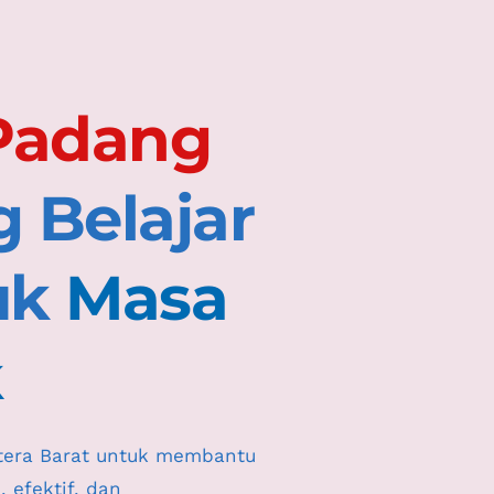
Les Private Padang 
Belajar 
uk 
Masa 
k
tera Barat untuk membantu 
efektif, dan 