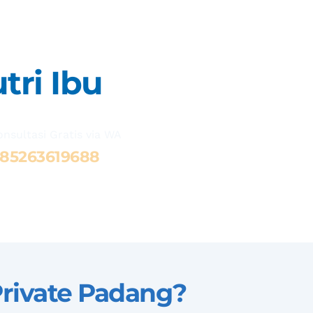
tri Ibu
onsultasi Gratis via WA 
8
5263619688
Private Padang
?