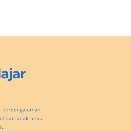
jar 
n berpengalaman. 
el dan anak anak 
r.