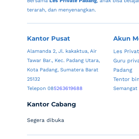
Bersama 
Les Private Padang
, anak bisa belaja
terarah, dan menyenangkan.
Kantor Pusat
Akun M
Alamanda 2, Jl. kakaktua, Air 
Les Priva
Tawar Bar., Kec. Padang Utara, 
Guru priv
Kota Padang, Sumatera Barat 
Padang 
25132
Tentor bi
Telepon 08
5263619688
Kantor Cabang
Segera dibuka