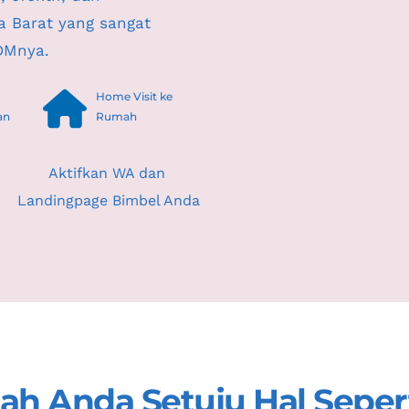
a Barat
 yang sangat 
DMnya.
Home Visit ke 
an
Rumah
Aktifkan WA dan 
Landingpage Bimbel Anda
h Anda Setuju Hal Sepert