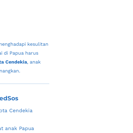
menghadapi kesulitan 
i di Papua harus 
ta Cendekia
, anak 
enangkan.
edSos
pta Cendekia 
at anak Papua 