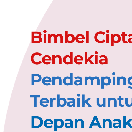
Bimbel Cipta
Cendekia 
Pendamping 
Terbaik unt
Depan Ana