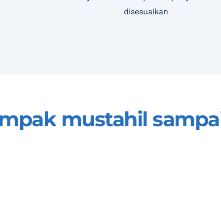
disesuaikan
ampak mustahil sampai