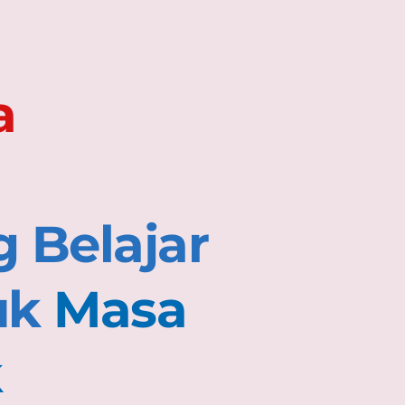
 
Belajar 
uk 
Masa 
k