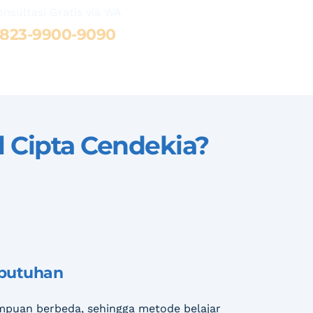
onsultasi Gratis via WA 
8
23-9900-9090
 Cipta Cendekia
?
ebutuhan
puan berbeda, sehingga metode belajar 