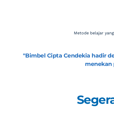
Metode belajar yang
"
Bimbel Cipta Cendekia
 hadir d
menekan p
Segera