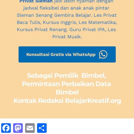
Privat Sleman
 jadi lebih nyaman dengan 
jadwal fleksibel dan anak anak pintar 
Sleman
 Senang Gembira Belajar. Les Privat 
Baca Tulis, Kursus Inggris, Les Matematika, 
Kursus Privat Renang. Guru Privat IPA, 
Les 
Privat Musik.
Konsultasi Gratis via WhatsApp
Sebagai Pemilik  Bimbel, 
Permintaan Perbaikan Data 
Bimbel
Kontak Redaksi BelajarKreatif.org
F
M
E
S