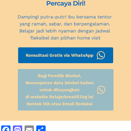
Percaya Diri!
Dampingi putra-putri ibu bersama tentor 
yang ramah, sabar, dan berpengalaman. 
Belajar jadi lebih nyaman dengan jadwal 
fleksibel dan pilihan home visit
Konsultasi Gratis via WhatsApp
Bagi Pemilik Bimbel,
Kesempatan data bimbel kalian
untuk ditayangkan
di website Belajarkreatif.Org ini
Kontak WA atau Email Redaksi
F
M
E
S