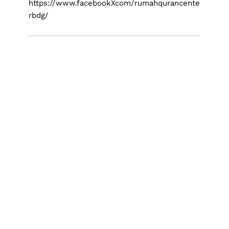
https://www.facebookXcom/rumahqurancente
rbdg/