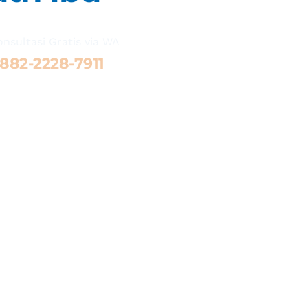
onsultasi Gratis via WA 
882-2228-7911