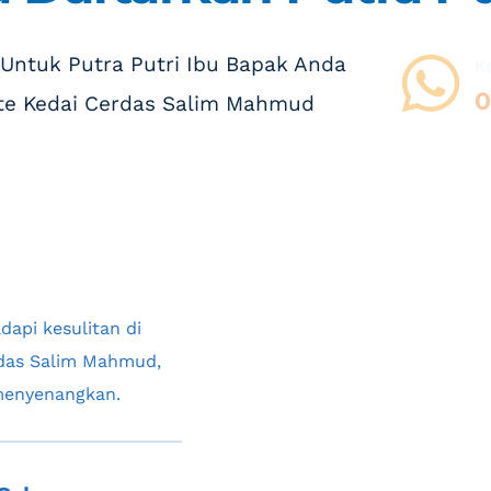
 Untuk Putra Putri Ibu Bapak Anda
K
0
ate Kedai Cerdas Salim Mahmud
api kesulitan di 
das Salim Mahmud, 
 menyenangkan.