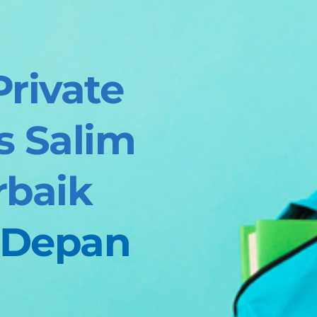
rivate 
 Salim 
baik 
Depan 