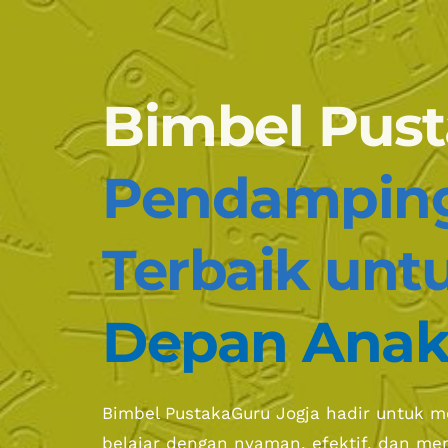
Bimbel Pus
Pendamping 
Terbaik unt
Depan Ana
Bimbel PustakaGuru Jogja hadir untuk m
belajar dengan nyaman, efektif, dan m