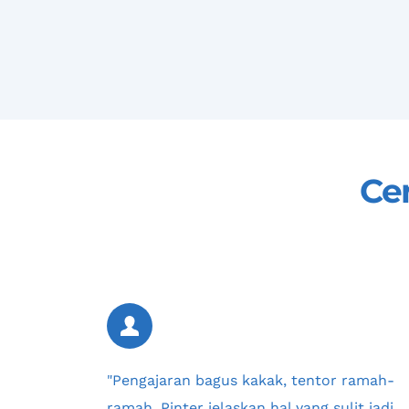
Ce
"Pengajaran bagus kakak, tentor ramah-
ramah. Pinter jelaskan hal yang sulit jadi 