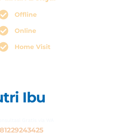
Offline
Online
Home Visit
tri Ibu
onsultasi Gratis via WA 
81229243425