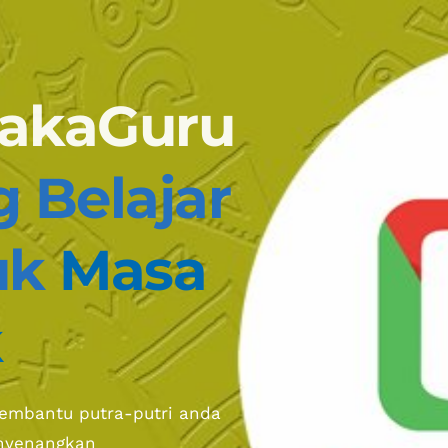
takaGuru
Belajar 
uk 
Masa 
k
embantu putra-putri anda 
enyenangkan