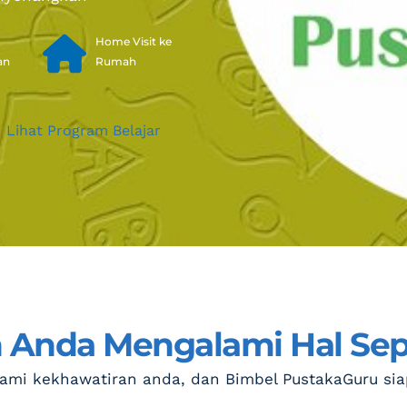
Home Visit ke 
an
Rumah
Lihat Program Belajar
Anda Mengalami Hal Sepe
mi kekhawatiran anda, dan Bimbel PustakaGuru si